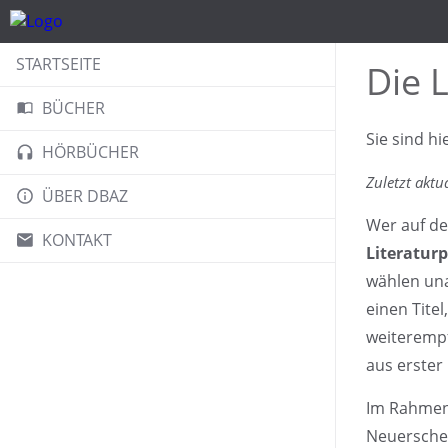
STARTSEITE
Die 
BÜCHER
Sie sind hi
HÖRBÜCHER
Zuletzt aktu
ÜBER DBAZ
Wer auf de
KONTAKT
Literatur
wählen una
einen Tite
weiterempf
aus erster
Im Rahmen
Neuerschei