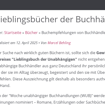
Lieblingsbücher der Buchhä
er:
Startseite
»
Bücher
» Buchempfehlungen von Buchhändl
alisiert am 12. April 2025 • Von
Marcel Behling
r Suche nach wirklich guten Büchern ist, sollte sich die
Gewi
preises "Lieblingsbuch der Unabhängigen"
nicht entgehen 
bhängige Buchhändler aus ganz Deutschland ihr persönlich
l, der sie im Alltag überzeugt, begeistert und den sie mit Ü
ehlen. Diese Auszeichnung gilt deshalb als besonders auth
 Hand.
 der "Woche unabhängiger Buchhandlungen (WUB)" werden
nungen nominiert – Romane, Erzählungen oder Sachbücher,