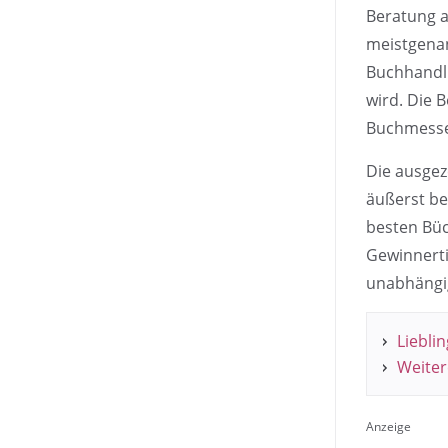
Beratung a
meistgena
Buchhandlu
wird. Die 
Buchmesse
Die ausgez
äußerst be
besten Büc
Gewinnerti
unabhängi
Liebli
Weiter
Anzeige