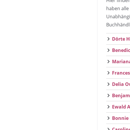
Hier finde
haben alle
Unabhängig
Buchhändle
Dörte H
Benedic
Mariana
Frances
Delia O
Benjami
Ewald A
Bonnie 
Carolin