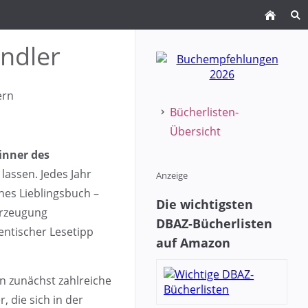
ndler
ern
Bücherlisten-
Übersicht
nner des
lassen. Jedes Jahr
Anzeige
es Lieblingsbuch –
Die wichtigsten
berzeugung
DBAZ-Bücherlisten
entischer Lesetipp
auf Amazon
 zunächst zahlreiche
 die sich in der