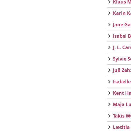
Klaus M
Karin K
Jane Ga
Isabel 
J. L. C
Sylvie 
Juli Zeh
Isabelle
Kent Ha
Maja Lu
Takis W
Lætitia