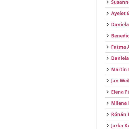
Susanne
Ayelet 
Daniela
Benedic
Fatma A
Daniela
Martin 
Jan Wei
Elena F
Milena 
Rónán H
Jarka K