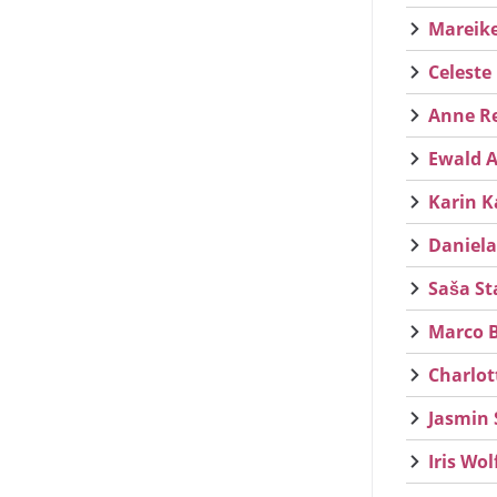
Mareike
Celeste 
Anne Re
Ewald A
Karin Ka
Daniela 
Saša St
Marco B
Charlot
Jasmin 
Iris Wol