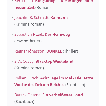
Ken Follett:
Kingsbridge - Der Morgen einer
neuen Zeit
(Roman)
Joachim B. Schmidt:
Kalmann
(Kriminalroman)
Sebastian Fitzek:
Der Heimweg
(Psychothriller)
Ragnar Jónasson:
DUNKEL
(Thriller)
S. A. Cosby:
Blacktop Wasteland
(Kriminalroman)
Volker Ullrich:
Acht Tage im Mai - Die letzte
Woche des Dritten Reiches
(Sachbuch)
Barack Obama:
Ein verheißenes Land
(Sachbuch)