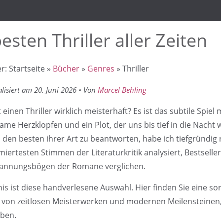
esten Thriller aller Zeiten
er: Startseite »
Bücher
»
Genres
» Thriller
alisiert am 20. Juni 2026 • Von
Marcel Behling
inen Thriller wirklich meisterhaft? Es ist das subtile Spiel 
ame Herzklopfen und ein Plot, der uns bis tief in die Nacht
 den besten ihrer Art zu beantworten, habe ich tiefgründig 
iertesten Stimmen der Literaturkritik analysiert, Bestselle
pannungsbögen der Romane verglichen.
is ist diese handverlesene Auswahl. Hier finden Sie eine so
von zeitlosen Meisterwerken und modernen Meilensteinen,
aben.