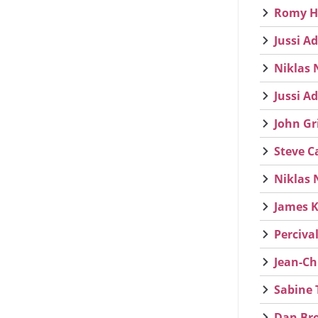
Romy Ha
Jussi Ad
Niklas 
Jussi A
John Gr
Steve C
Niklas 
James K
Perciva
Jean-Ch
Sabine 
Dan Bro