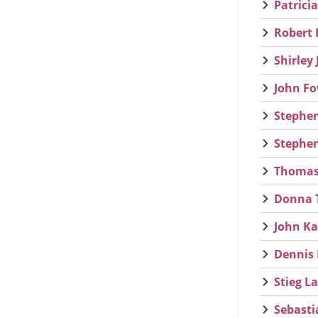
Patrici
Robert 
Shirley
John Fo
Stephen
Stephen
Thomas 
Donna T
John Ka
Dennis 
Stieg L
Sebasti