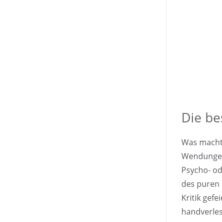
Die bes
Was macht 
Wendungen
Psycho- ode
des puren 
Kritik gefe
handverles