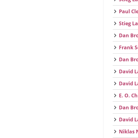
Paul Cle
Stieg L
Dan Bro
Frank S
Dan Bro
David L
David L
E. O. Ch
Dan Bro
David L
Niklas 