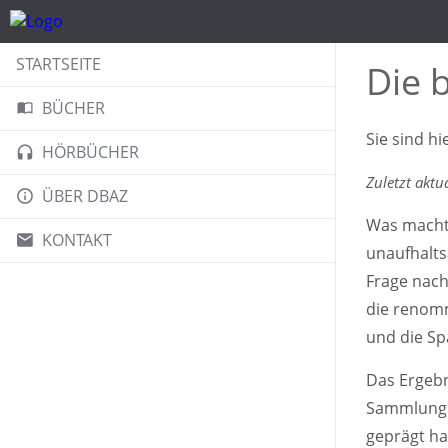
STARTSEITE
Die b
BÜCHER
Sie sind hi
HÖRBÜCHER
Zuletzt aktu
ÜBER DBAZ
Was macht e
KONTAKT
unaufhalts
Frage nach
die renomm
und die S
Das Ergebn
Sammlung 
geprägt h