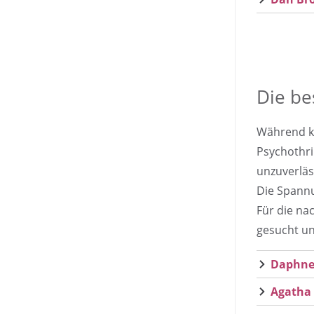
Die be
Während kl
Psychothri
unzuverläs
Die Spannu
Für die na
gesucht un
Daphne 
Agatha 