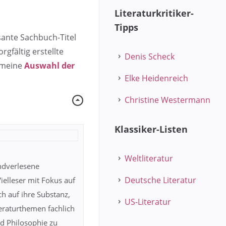
Literaturkritiker-
Tipps
sante Sachbuch-Titel
rgfältig erstellte
Denis Scheck
f meine
Auswahl der
Elke Heidenreich
Christine Westermann
Klassiker-Listen
Weltliteratur
andverlesene
Deutsche Literatur
elleser mit Fokus auf
h auf ihre Substanz,
US-Literatur
teraturthemen fachlich
und Philosophie zu