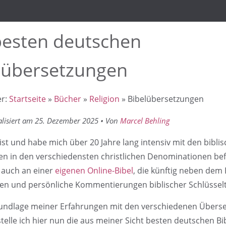
besten deutschen
lübersetzungen
er:
Startseite
»
Bücher
»
Religion
» Bibelübersetzungen
alisiert am 25. Dezember 2025 • Von
Marcel Behling
rist und habe mich über 20 Jahre lang intensiv mit den bibli
n in den verschiedensten christlichen Denominationen be
h auch an einer
eigenen Online-Bibel
, die künftig neben dem 
fen und persönliche Kommentierungen biblischer Schlüsselte
undlage meiner Erfahrungen mit den verschiedenen Überse
telle ich hier nun die aus meiner Sicht besten deutschen B