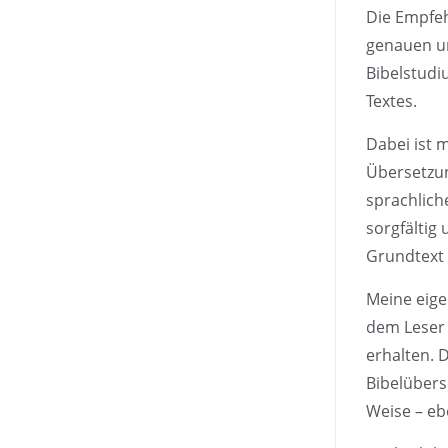
Die Empfeh
genauen un
Bibelstudi
Textes.
Dabei ist m
Übersetzun
sprachlich
sorgfältig
Grundtext 
Meine eige
dem Leser 
erhalten. D
Bibelübers
Weise – eb