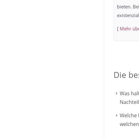
bieten. Be
existenzia
[
Mehr übe
Die be
Was hal
Nachtei
Welche 
welchen