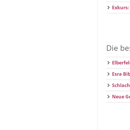
Exkurs:
Die be
Elberfel
Esra Bi
Schlach
Neue Ge