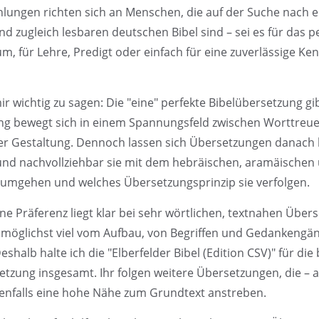
lungen richten sich an Menschen, die auf der Suche nach e
d zugleich lesbaren deutschen Bibel sind – sei es für das p
um, für Lehre, Predigt oder einfach für eine zuverlässige Ke
ir wichtig zu sagen: Die "eine" perfekte Bibelübersetzung gib
g bewegt sich in einem Spannungsfeld zwischen Worttreue,
er Gestaltung. Dennoch lassen sich Übersetzungen danach b
 und nachvollziehbar sie mit dem hebräischen, aramäischen
umgehen und welches Übersetzungsprinzip sie verfolgen.
ne Präferenz liegt klar bei sehr wörtlichen, textnahen Übers
möglichst viel vom Aufbau, von Begriffen und Gedankengä
eshalb halte ich die "Elberfelder Bibel (Edition CSV)" für di
etzung insgesamt. Ihr folgen weitere Übersetzungen, die – a
enfalls eine hohe Nähe zum Grundtext anstreben.