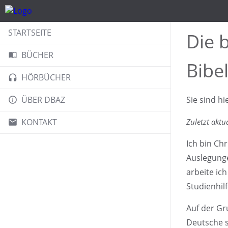
STARTSEITE
Die 
BÜCHER
Bibe
HÖRBÜCHER
ÜBER DBAZ
Sie sind hi
KONTAKT
Zuletzt aktu
Ich bin Ch
Auslegunge
arbeite ic
Studienhil
Auf der Gr
Deutsche s